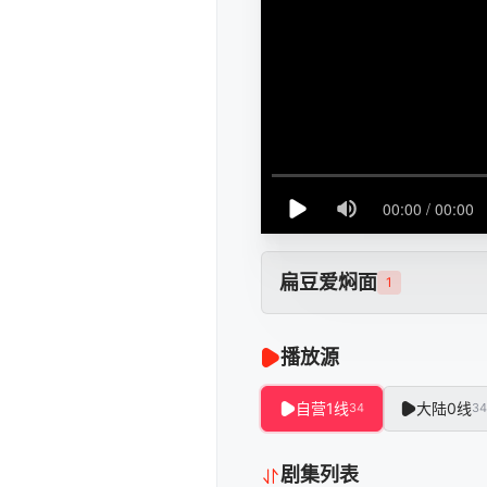
扁豆爱焖面
1
播放源
自营1线
大陆0线
34
34
剧集列表