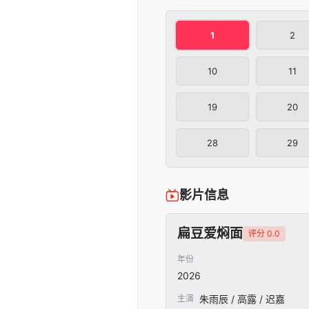
1
2
10
11
19
20
28
29
影片信息
扁豆爱焖面
评分 0.0
年份
2026
主演
朱雨辰 / 高露 / 迟嘉