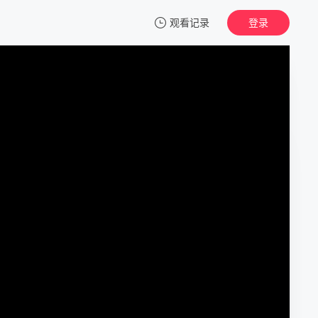
观看记录
登录
我的观影记录
扁豆爱焖面
1
清空