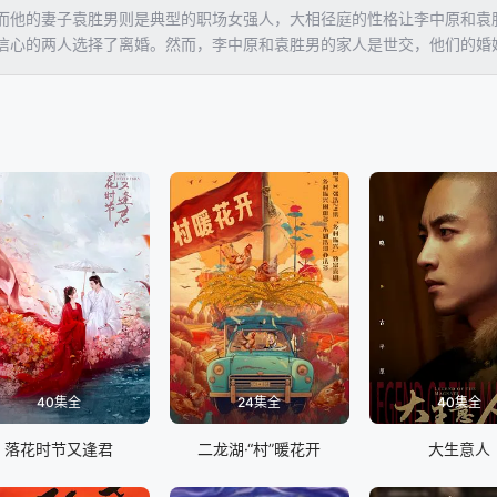
而他的妻子袁胜男则是典型的职场女强人，大相径庭的性格让李中原和袁
信心的两人选择了离婚。然而，李中原和袁胜男的家人是世交，他们的婚
。之后，李中原和袁胜男分别邂逅了韩雯雯和王子荐，这两个人的出现在
始怀疑，当初的选择是否正确。
40集全
24集全
40集全
落花时节又逢君
二龙湖·“村”暖花开
大生意人