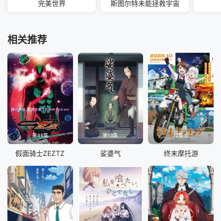
完美世界
斯图尔特未能拯救宇宙
相关推荐
第46集
第13集
12集全
假面骑士ZEZTZ
娑婆气
终末摩托游