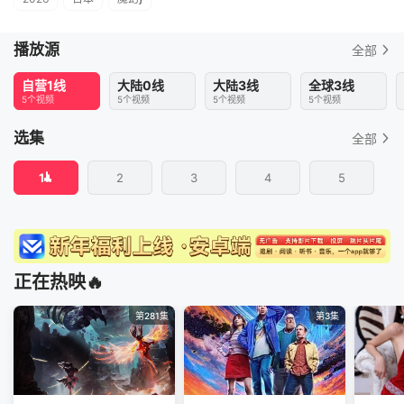
播放源
全部
自营1线
大陆0线
大陆3线
全球3线
5个视频
5个视频
5个视频
5个视频
选集
全部
1
2
3
4
5
正在热映🔥
第281集
第3集