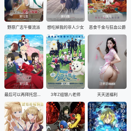
第12集
第13集
12集全
野原广志午餐流派
想吃掉我的非人少女
恶食千金与狂血公爵
第13集
第12集
注册送8888
最后可以再拜托您一件事吗
3年Z组银八老师
天天送福利