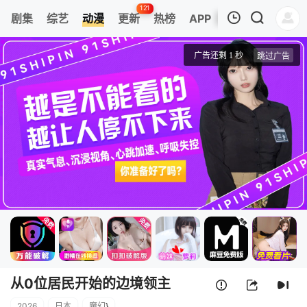
121
剧集
综艺
动漫
更新
热榜
APP
我的观影记录
从0位居民开始的边境领主大人
1
清空
从0位居民开始的边境领主
2026
日本
魔幻
}