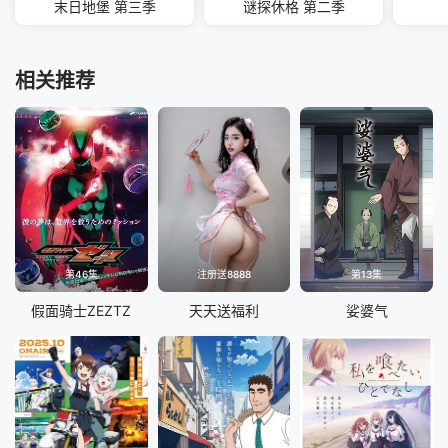
末日地堡 第三季
谜探休格 第二季
相关推荐
第46集
注册送8888
第13集
假面骑士ZEZTZ
天天送福利
娑婆气