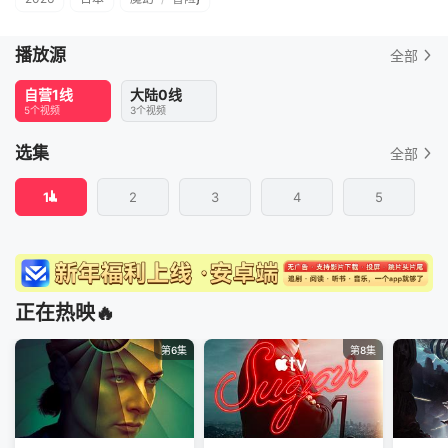
播放源
全部
自营1线
大陆0线
5个视频
3个视频
选集
全部
1
2
3
4
5
正在热映🔥
第6集
第8集