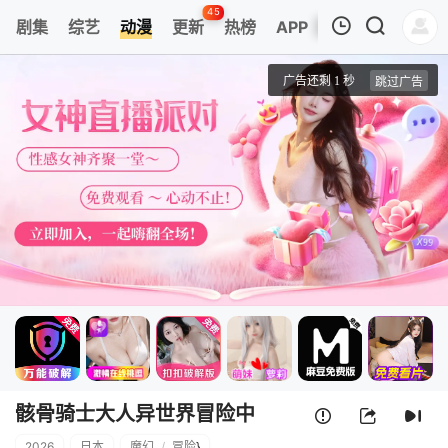
45
剧集
综艺
动漫
更新
热榜
APP
我的观影记录
骸骨骑士大人异世界冒险中 第二季
1
清空
骸骨骑士大人异世界冒险中
2026
日本
魔幻
/
冒险
}