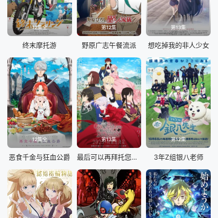
12集全
第12集
第13集
终末摩托游
野原广志午餐流派
想吃掉我的非人少女
12集全
第13集
第12集
恶食千金与狂血公爵
最后可以再拜托您一件事吗
3年Z组银八老师