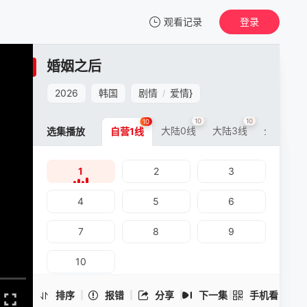
观看记录
登录
我的观影记录
婚姻之后
婚姻之后
1
2026
韩国
剧情
爱情
}
/
清空
10
10
10
10
大陆0线
大陆3线
全球3线
选集播放
自营1线
1
2
3
婚姻之后 -1
手机扫一扫继续看
4
5
6
7
8
9
10
排序
报错
分享
下一集
手机看