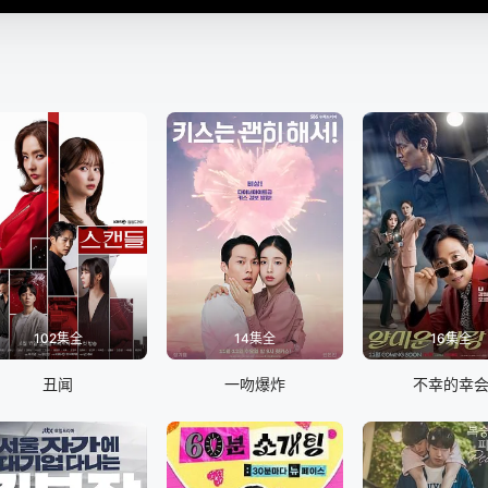
102集全
14集全
16集全
丑闻
一吻爆炸
不幸的幸