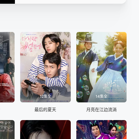
12集全
14集全
会
最后的夏天
月亮在江边流淌