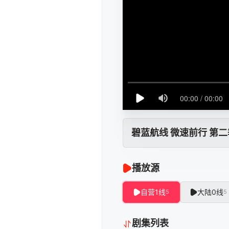
碧蓝航线 微速前行 第二
播放源
自营1线
大陆0线
5
5
剧集列表