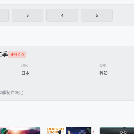
3
4
5
二季
评分 0.0
地区
类型
日本
科幻
2季制作决定