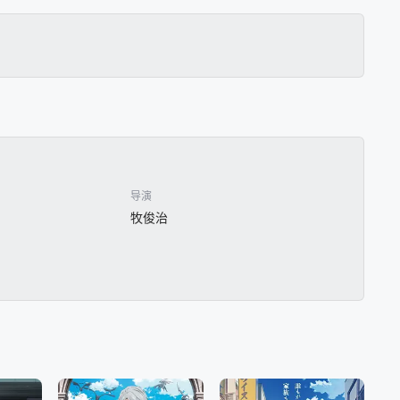
导演
牧俊治