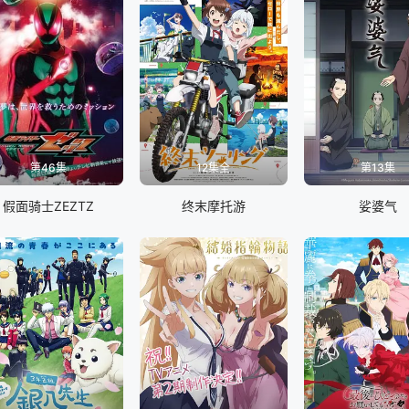
第46集
12集全
第13集
假面骑士ZEZTZ
终末摩托游
娑婆气