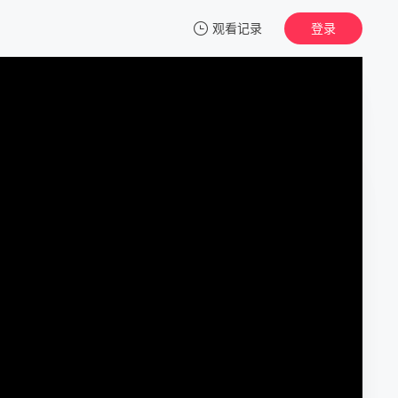
观看记录
登录
我的观影记录
碧蓝航线 微速前行 第二季
1
清空