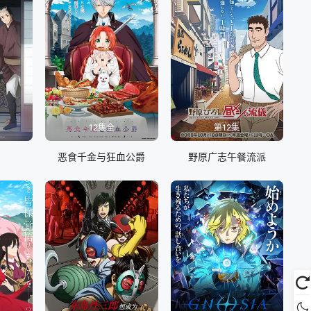
12集全
第12集
恶食千金与狂血公爵
野原广志午餐流派