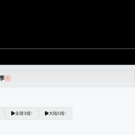
季
1
全球3线
大陆5线
5
5