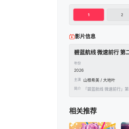
1
2
影片信息
碧蓝航线 微速前行 第
年份
2026
主演
山根希美 / 大地叶
简介
「碧蓝航线 微速前行」第
相关推荐