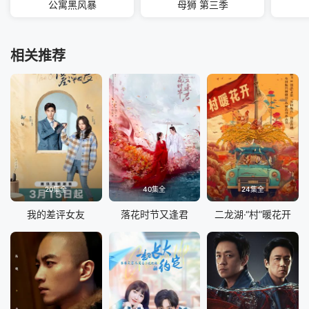
公寓黑风暴
母狮 第三季
相关推荐
20集全
40集全
24集全
我的差评女友
落花时节又逢君
二龙湖·“村”暖花开