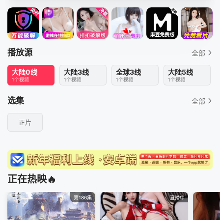
播放源
全部
大陆0线
大陆3线
全球3线
大陆5线
1个视频
1个视频
1个视频
1个视频
选集
全部
正片
正在热映🔥
第186集
直播中