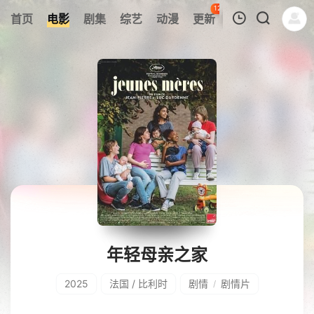
123
首页
电影
剧集
综艺
动漫
更新
热榜
APP
我的观影记录
暂无观看影片的记录
年轻母亲之家
2025
法国 / 比利时
剧情
剧情片
/