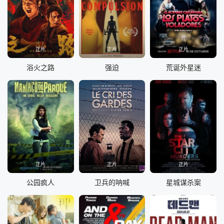
正片
正片
正片
浴火之路
强迫
荒诞外星迷
正片
正片
正片
公园疯人
卫兵的呐喊
星城谋杀案