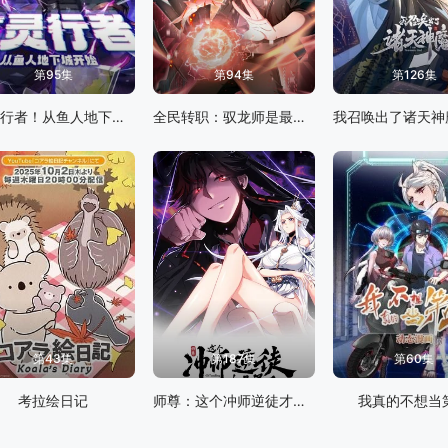
第95集
第94集
第126集
亡灵行者！从鱼人地下城开始 动态漫画
全民转职：驭龙师是最弱职业 动态漫画
第43集
第187集
第60集
考拉绘日记
师尊：这个冲师逆徒才不是圣子 动态漫画
我真的不想当