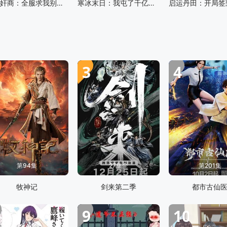
神级奸商：全服求我别薅了 动态漫画
寒冰末日：我屯了千亿物资 动态漫画 第一季
3
4
第94集
27集全
第201集
牧神记
剑来第二季
都市古仙
9
10