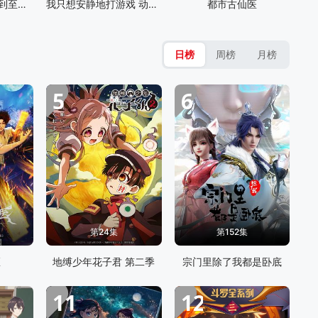
启运丹田：开局签到至尊丹田
我只想安静地打游戏 动态漫画
都市古仙医
日榜
周榜
月榜
5
6
第24集
第152集
医
地缚少年花子君 第二季
宗门里除了我都是卧底
11
12