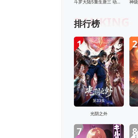
斗罗大陆5重生唐三 动态漫画
RANKING
排行榜
1
2
第33集
光阴之外
7
8