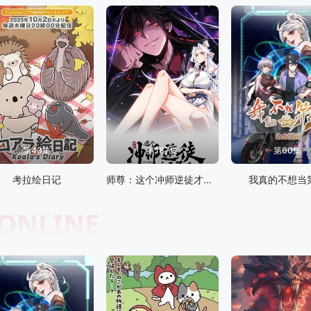
第43集
第187集
第60集
考拉绘日记
师尊：这个冲师逆徒才不是圣子 动态漫画
我真的不想当
 ONLINE