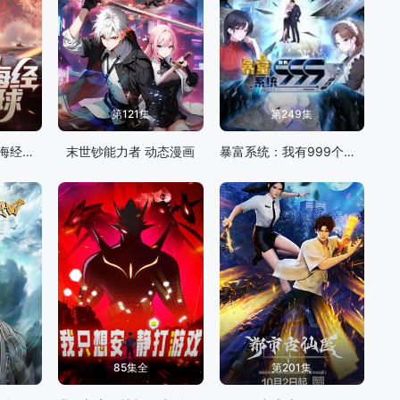
第121集
第249集
全民御兽：开局山海经，我横扫全球
末世钞能力者 动态漫画
暴富系统：我有999个新马甲 动态漫画
85集全
第201集