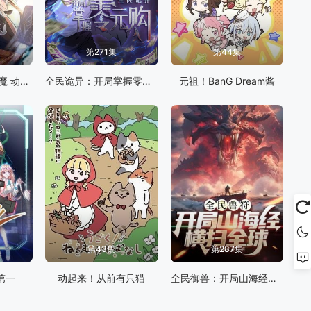
第271集
第44集
我召唤出了诸天神魔 动态漫画 第一季
全民诡异：开局掌握零元购
元祖！BanG Dream酱
第43集
第287集
第一
动起来！从前有只猫
全民御兽：开局山海经，我横扫全球