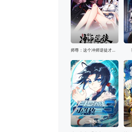
第187集
师尊：这个冲师逆徒才不是圣子 动态漫画
第80集