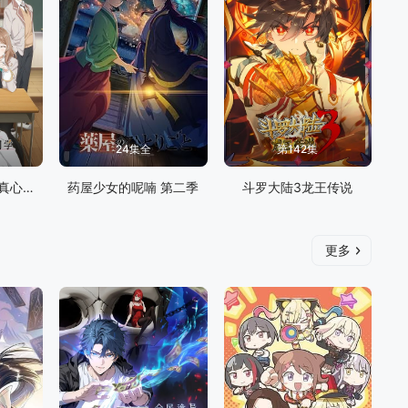
24集全
第142集
不时用俄语小声说真心话的邻桌艾莉同学
药屋少女的呢喃 第二季
斗罗大陆3龙王传说
更多