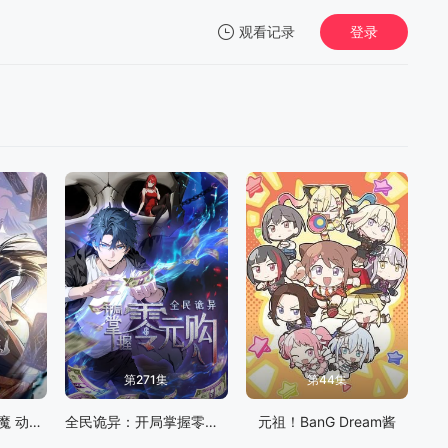
观看记录
登录
我的观影记录
暂无观看影片的记录
第271集
第44集
我召唤出了诸天神魔 动态漫画 第一季
全民诡异：开局掌握零元购
元祖！BanG Dream酱