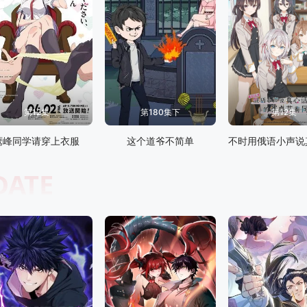
第12集
第180集下
第12集
鹰峰同学请穿上衣服
这个道爷不简单
DATE