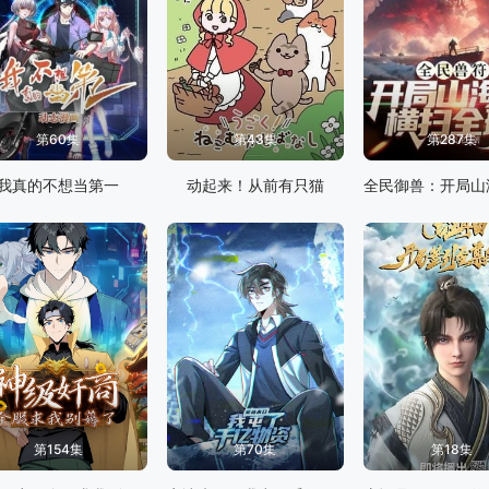
第60集
第43集
第287集
我真的不想当第一
动起来！从前有只猫
第154集
第70集
第18集