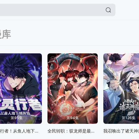
漫库
第95集
第94集
第126集
亡灵行者！从鱼人地下城开始 动态漫画
全民转职：驭龙师是最弱职业 动态漫画