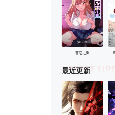
第08集
罪恶之渊
LATEST UP
最近更新