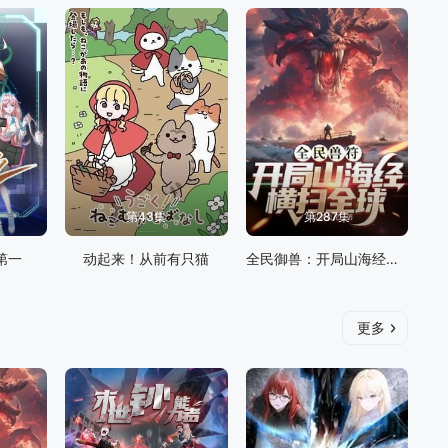
第43集
第287集
第一
动起来！从前有只猫
全民御兽：开局山海经，我横扫全球
更多