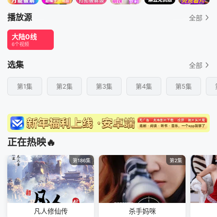
播放源
全部
大陆0线
6个视频
选集
全部
第1集
第2集
第3集
第4集
第5集
正在热映🔥
第186集
第2集
凡人修仙传
杀手妈咪