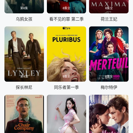
第6集
6集全
6集全
乌鸦女孩
看不见的罪 第二季
荷兰王妃
第4集
9集全
6集全
探长林尼
同乐者第一季
梅尔特伊