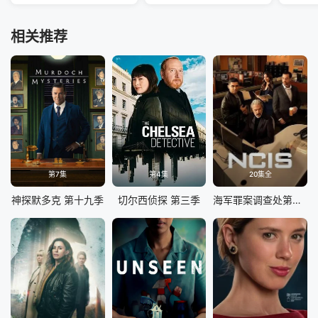
相关推荐
第7集
第4集
20集全
神探默多克 第十九季
切尔西侦探 第三季
海军罪案调查处第二十三季