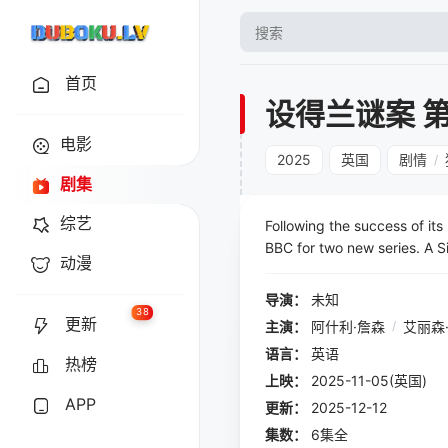
首页
设得兰谜案 
电影
2025
英国
剧情
/
剧集
综艺
Following the success of it
BBC for two new series. A Si
动漫
ion - Shetland’s nin
导演：
未知
38
更新
主演：
阿什利·詹森
/
艾丽森
语言：
英语
热榜
上映：
2025-11-05(英国)
APP
更新：
2025-12-12
集数：
6集全