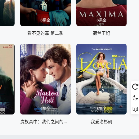
6集全
6集全
看不见的罪 第二季
荷兰王妃
6集全
8集全
贵族高中：我们之间的鸿沟第二季
我爱洛杉矶