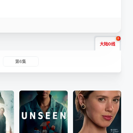
6
大陆0线
第6集