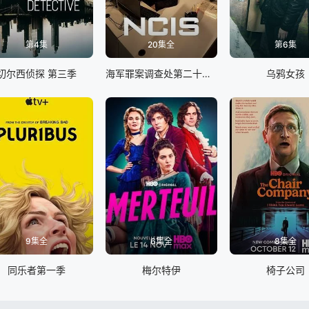
第4集
20集全
第6集
切尔西侦探 第三季
海军罪案调查处第二十三季
乌鸦女孩
9集全
6集全
8集全
同乐者第一季
梅尔特伊
椅子公司