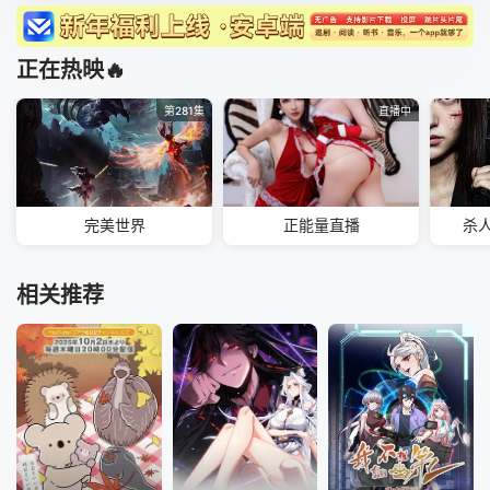
正在热映🔥
第281集
直播中
完美世界
正能量直播
杀
相关推荐