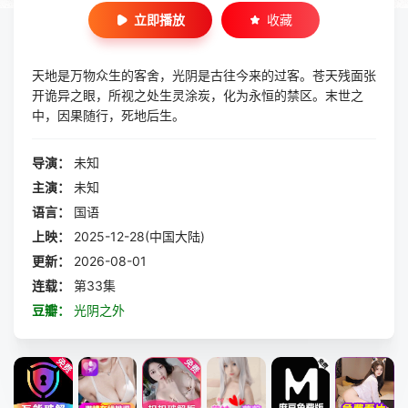
立即播放
收藏
天地是万物众生的客舍，光阴是古往今来的过客。苍天残面张
开诡异之眼，所视之处生灵涂炭，化为永恒的禁区。末世之
中，因果随行，死地后生。
导演：
未知
主演：
未知
语言：
国语
上映：
2025-12-28(中国大陆)
更新：
2026-08-01
连载：
第33集
豆瓣：
光阴之外