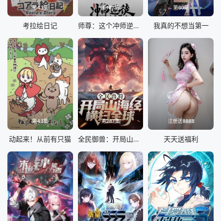
第43集
第187集
第60集
考拉绘日记
师尊：这个冲师逆徒才不是圣子 动态漫画
我真的不想当第一
第43集
第287集
注册送8888
动起来！从前有只猫
全民御兽：开局山海经，我横扫全球
天天送福利