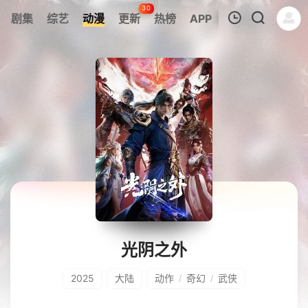
30
剧集
综艺
动漫
更新
热榜
APP
我的观影记录
暂无观看影片的记录
光阴之外
2025
大陆
动作
奇幻
武侠
/
/