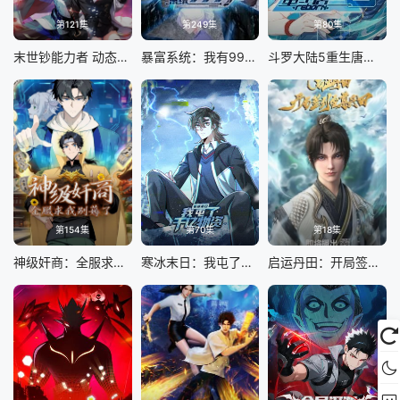
第121集
第249集
第80集
末世钞能力者 动态漫画
暴富系统：我有999个新马甲 动态漫画
斗罗大陆5重生唐三 动态漫画
第154集
第70集
第18集
神级奸商：全服求我别薅了 动态漫画
寒冰末日：我屯了千亿物资 动态漫画 第一季
启运丹田：开局签到至尊丹田