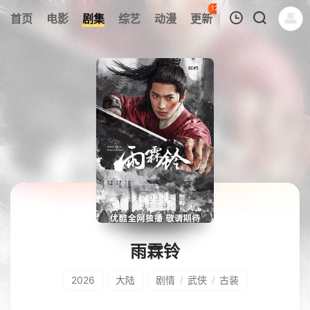
120
首页
电影
剧集
综艺
动漫
更新
热榜
APP
我的观影记录
暂无观看影片的记录
雨霖铃
2026
大陆
剧情
武侠
古装
/
/