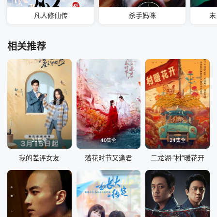
凡人修仙传
杀手妈咪
末
相关推荐
20集全
40集全
24集全
我的差评女友
落花时节又逢君
二龙湖·“村”暖花开