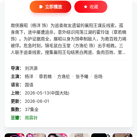
立即播放
收藏
南侠展昭（杨洋 饰）为追查故友遗留的襄阳王谋反线索，孤
身南下，途中屡遭追杀，意外结识闯荡江湖的霍玲珑（章若楠
饰）。为护证据周全，展昭以身为饵牵制敌人，为救百姓力竭
被俘。危急时刻，锦毛鼠白玉堂（方逸伦 饰）出手相救。三
人联手追查线索，搜集襄阳王勾结黑白两道、鱼肉百姓、里通
外敌的罪证，最终挫败其朝野和江湖的阴谋布局，还江湖正气
与百姓安宁。
导演：
刘洪源
主演：
杨洋
/
章若楠
/
方逸伦
/
张予曦
/
岳旸
语言：
国语
上映：
2026-05-13(中国大陆)
更新：
2026-06-01
集数：
37集全
豆瓣：
雨霖铃