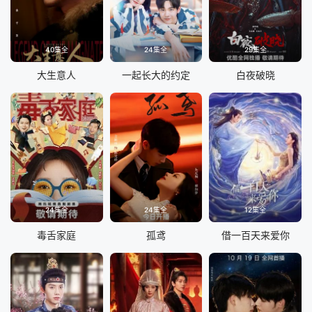
40集全
24集全
29集全
大生意人
一起长大的约定
白夜破晓
24集全
24集全
12集全
毒舌家庭
孤鸢
借一百天来爱你