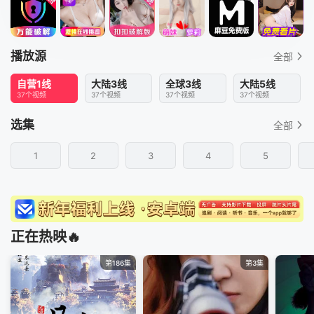
播放源
全部
自营1线
大陆3线
全球3线
大陆5线
37个视频
37个视频
37个视频
37个视频
选集
全部
1
2
3
4
5
正在热映🔥
第186集
第3集