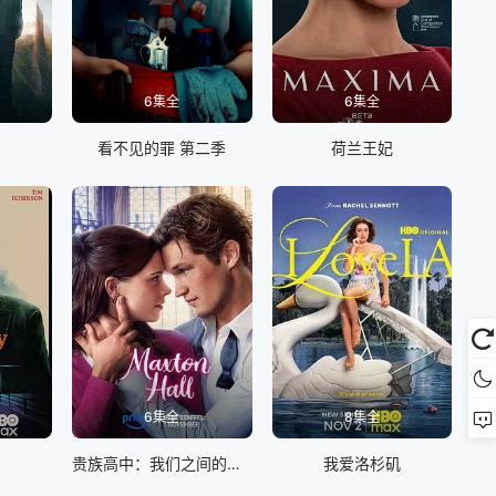
6集全
6集全
看不见的罪 第二季
荷兰王妃
6集全
8集全
贵族高中：我们之间的鸿沟第二季
我爱洛杉矶