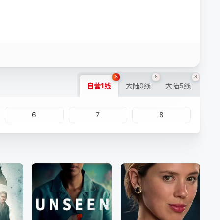
8
8
8
自营1线
大陆0线
大陆5线
6
7
8