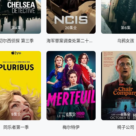
第4集
20集全
第6集
切尔西侦探 第三季
海军罪案调查处第二十三季
乌鸦女孩
9集全
6集全
8集全
同乐者第一季
梅尔特伊
椅子公司