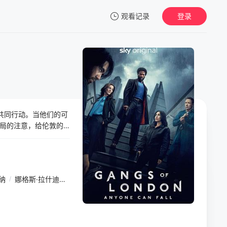
观看记录
登录
我的观影记录
家共同行动。当他们的可
暂无观看影片的记录
局的注意，给伦敦的
的个人生活和职业都将面
纳
/
娜格斯·拉什迪
/
阿西夫·拉扎·米尔
/
奥利·舒卡
/
埃丽·舒卡
/
贾兹