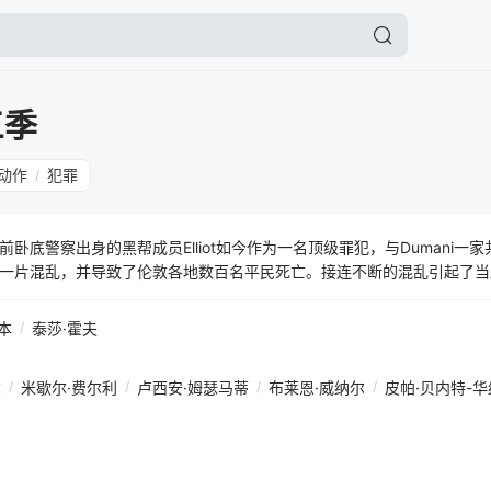
三季
动作
犯罪
/
卧底警察出身的黑帮成员Elliot如今作为一名顶级罪犯，与Dumani一
一片混乱，并导致了伦敦各地数百名平民死亡。接连不断的混乱引起了当
系列连锁反应，从Wallace一家到Luan，再到Lale和街头帮派，他们
对性的袭击，并且只是个开始，但问题是——是谁干的，为什么这么做？
本
/
泰莎·霍夫
尔
/
米歇尔·费尔利
/
卢西安·姆瑟马蒂
/
布莱恩·威纳尔
/
皮帕·贝内特-华