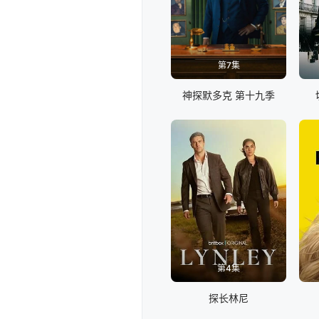
第7集
神探默多克 第十九季
第4集
探长林尼