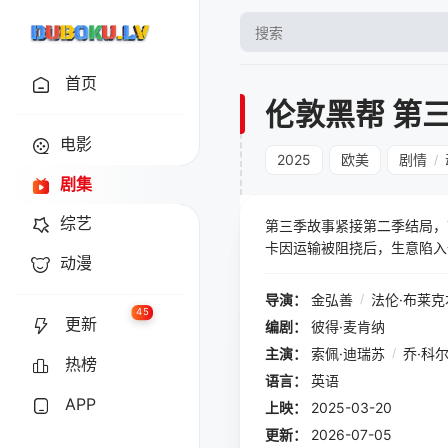
首页
伦敦黑帮 第
电影
2025
欧美
剧情
/
剧集
综艺
第三季故事紧接第二季结局，前
卡因运输被阻挠后，生意陷入
动漫
帮派带来了前所未有的压力和一
临毁灭性后果。这是一次有针
导演：
金弘善
/
法伦·布莱克
45
更新
编剧：
彼得·麦肯纳
主演：
索佩·迪瑞苏
/
乔·科
热榜
语言：
英语
APP
上映：
2025-03-20
更新：
2026-07-05