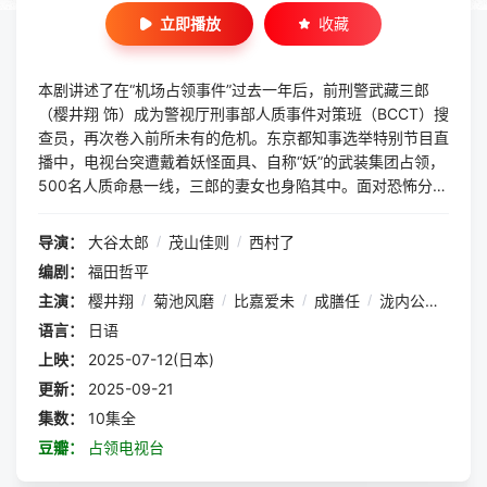
立即播放
收藏
本剧讲述了在“机场占领事件”过去一年后，前刑警武藏三郎
（樱井翔 饰）成为警视厅刑事部人质事件对策班（BCCT）搜
查员，再次卷入前所未有的危机。东京都知事选举特别节目直
播中，电视台突遭戴着妖怪面具、自称“妖”的武装集团占领，
500名人质命悬一线，三郎的妻女也身陷其中。面对恐怖分子
的威胁，三郎联手BCCT成员及警视厅新搭档，全力展开营
救。随着“那个男人”的再度登场，一场暗藏巨大阴谋的极限战
导演：
大谷太郎
/
茂山佳则
/
西村了
斗悬疑剧再度上演！
编剧：
福田哲平
主演：
樱井翔
/
菊池风磨
/
比嘉爱未
/
成膳任
/
泷内公美
/
ぐ
语言：
日语
上映：
2025-07-12(日本)
更新：
2025-09-21
集数：
10集全
豆瓣：
占领电视台