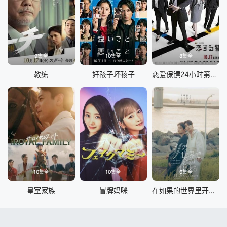
9集全
10集全
8集全
教练
好孩子坏孩子
恋爱保镖24小时第二季
10集全
10集全
6集全
皇室家族
冒牌妈咪
在如果的世界里开始恋爱