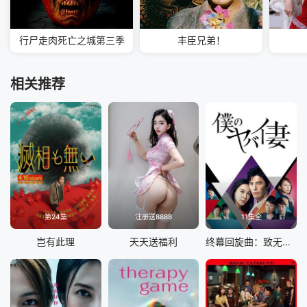
行尸走肉死亡之城第三季
丰臣兄弟！
相关推荐
第24集
注册送8888
11集全
岂有此理
天天送福利
终幕回旋曲：致无法再见的你