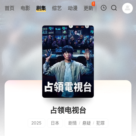
113
首页
电影
剧集
综艺
动漫
更新
热榜
APP
我的观影记录
暂无观看影片的记录
占领电视台
2025
日本
剧情
悬疑
犯罪
/
/