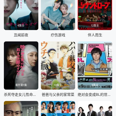
6集全
9集全
12集全
丑闻前夜
疗伤游戏
伴人而生
番外第1集
10集全
6集全
杀死夺走女儿性命的人是罪吗？
爸爸与父亲的家常菜
绝对会变成BL的世界VS绝不想变成BL的男人最终章