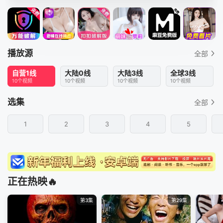
播放源
全部
自营1线
大陆0线
大陆3线
全球3线
10个视频
10个视频
10个视频
10个视频
选集
全部
1
2
3
4
5
正在热映🔥
第3集
第29集