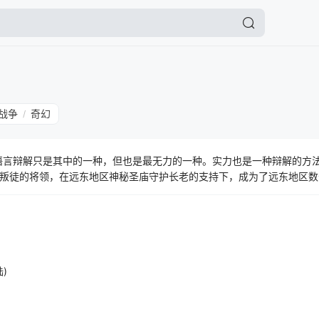
战争
奇幻
/
语言辩解只是其中的一种，但也是最无力的一种。实力也是一种辩解的方
叛徒的将领，在远东地区神秘圣庙守护长老的支持下，成为了远东地区数
明王，诞生了！
陆)