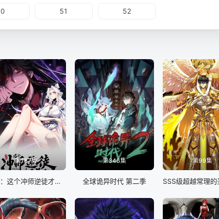
50
51
52
第187集
第346集
第99集
师尊：这个冲师逆徒才不是圣子 动态漫画
全球诡异时代 第二季