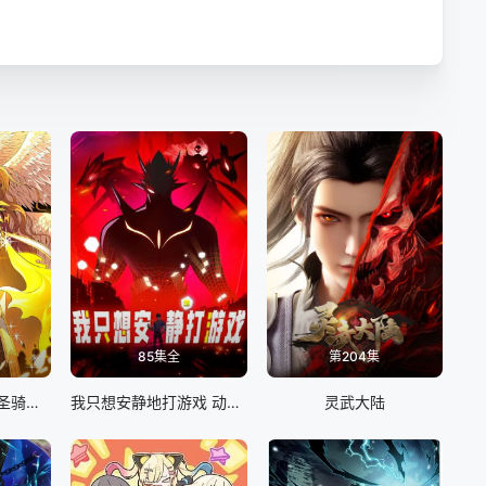
85集全
第204集
SSS级超越常理的圣骑士 动态漫画
我只想安静地打游戏 动态漫画
灵武大陆