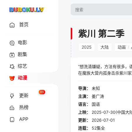
首页
紫川 第二季
电影
2025
大陆
动画
/
剧集
综艺
“想洗清嫌疑，方法有很多，
在魔族大营内孤身击杀紫川家
动漫
领。一位新的远东之王——光
导演：
未知
45
更新
主演：
姜广涛
语言：
国语
热榜
上映：
2025-07-30(中国大
APP
更新：
2026-07-01
连载：
52集全