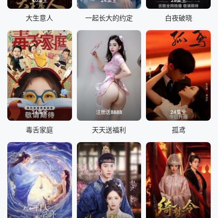
40集全
24集全
29集全
大生意人
一起长大的约定
白夜破晓
24集全
注册送8888
24集全
毒舌家庭
天天送福利
孤鸢