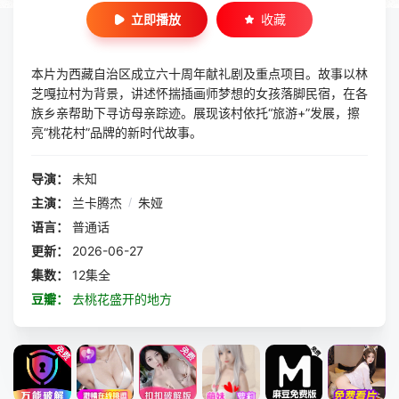
立即播放
收藏
本片为西藏自治区成立六十周年献礼剧及重点项目。故事以林
芝嘎拉村为背景，讲述怀揣插画师梦想的女孩落脚民宿，在各
族乡亲帮助下寻访母亲踪迹。展现该村依托“旅游+”发展，擦
亮“桃花村”品牌的新时代故事。
导演：
未知
主演：
兰卡腾杰
/
朱娅
语言：
普通话
更新：
2026-06-27
集数：
12集全
豆瓣：
去桃花盛开的地方