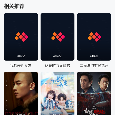
相关推荐
20集全
40集全
24集全
我的差评女友
落花时节又逢君
二龙湖·“村”暖花开