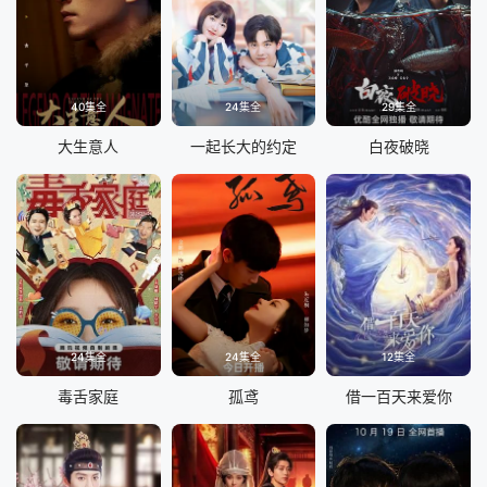
40集全
24集全
29集全
大生意人
一起长大的约定
白夜破晓
24集全
24集全
12集全
毒舌家庭
孤鸢
借一百天来爱你