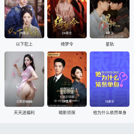
26集全
24集全
8集全
以下犯上
绮梦令
星轨
注册送8888
24集全
16集全
天天送福利
暗影侦探
他为什么依然单身