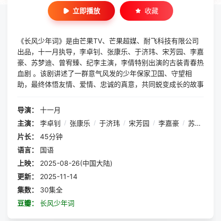
立即播放
收藏
《长风少年词》是由芒果TV、芒果超媒、耐飞科技有限公司
出品，十一月执导，李卓钊、张康乐、于济玮、宋芳园、李嘉
豪、苏梦迪、曾宥臻、纪李主演，李倩特别出演的古装青春热
血剧 。该剧讲述了一群意气风发的少年保家卫国、守望相
助，最终体悟友情、爱情、忠诚的真意，共同蜕变成长的故事
导演：
十一月
主演：
李卓钊
/
张康乐
/
于济玮
/
宋芳园
/
李嘉豪
/
苏梦迪
/
片长：
45分钟
语言：
国语
上映：
2025-08-26(中国大陆)
更新：
2025-11-14
集数：
30集全
豆瓣：
长风少年词