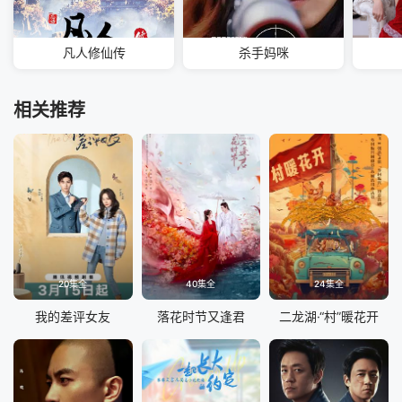
凡人修仙传
杀手妈咪
相关推荐
20集全
40集全
24集全
我的差评女友
落花时节又逢君
二龙湖·“村”暖花开