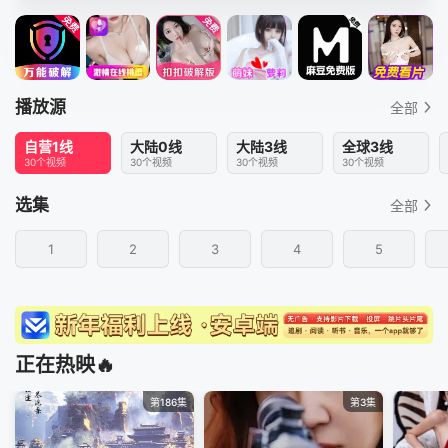
播放源
全部
自营1线
大陆0线
大陆3线
全球3线
30个视频
30个视频
30个视频
30个视频
选集
全部
1
2
3
4
5
正在热映🔥
第186集
第3集