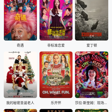
正片
正片
正片
奇遇
非标准恋爱
爱丁顿
正片
正片
正片
我的秘密圣诞老人
乐开怀
莎拉·斯奎姆：现场+肉体