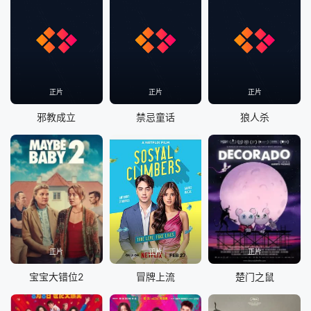
正片
正片
正片
邪教成立
禁忌童话
狼人杀
正片
正片
正片
宝宝大错位2
冒牌上流
楚门之鼠