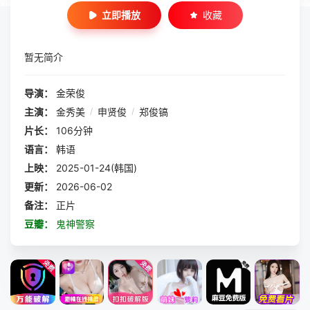
立即播放
收藏
暂无简介
导演：
金荣俊
主演：
金秀美
/
申贤俊
/
郑俊镐
片长：
106分钟
语言：
韩语
上映：
2025-01-24(韩国)
更新：
2026-06-02
备注：
正片
豆瓣：
鬼神警察