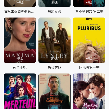
20集全
第6集
6集全
海军罪案调查处第二十三季
乌鸦女孩
看不见的罪 第二季
6集全
第4集
9集全
荷兰王妃
探长林尼
同乐者第一季