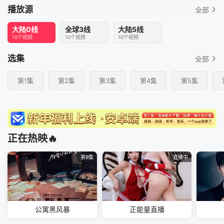
播放源
全部
大陆0线
全球3线
大陆5线
10个视频
10个视频
10个视频
选集
全部
第1集
第2集
第3集
第4集
第5集
正在热映🔥
第9集
直播中
公寓黑风暴
正能量直播