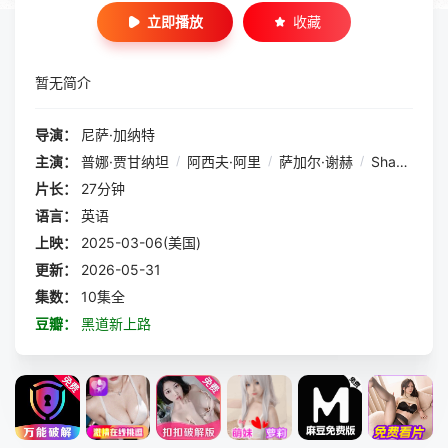
立即播放
收藏
暂无简介
导演：
尼萨·加纳特
主演：
普娜·贾甘纳坦
/
阿西夫·阿里
/
萨加尔·谢赫
/
Shahjehan
片长：
27分钟
语言：
英语
上映：
2025-03-06(美国)
更新：
2026-05-31
集数：
10集全
豆瓣：
黑道新上路