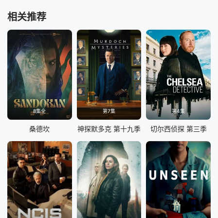
相关推荐
8集全
第7集
第4集
桑德坎
神探默多克 第十九季
切尔西侦探 第三季