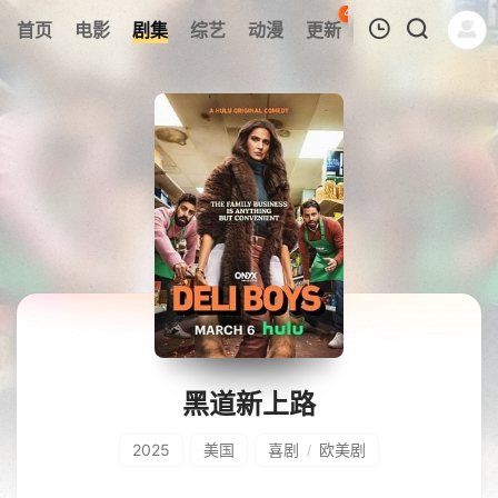
44
首页
电影
剧集
综艺
动漫
更新
热榜
APP
我的观影记录
暂无观看影片的记录
黑道新上路
2025
美国
喜剧
欧美剧
/