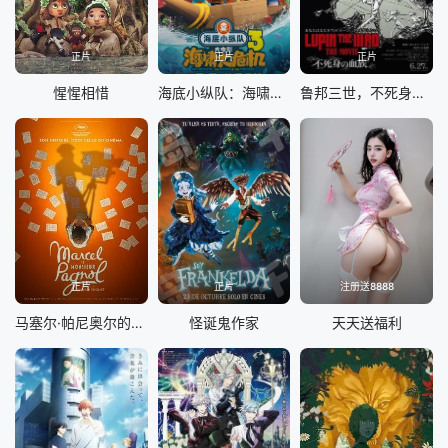
正片
正片
正片
惺惺相惜
海底小纵队：海啸大危机
鲁邦三世，不死身的血族
正片
正片
注册送8888
马塞尔·帕尼奥尔的华丽人生
怪诞鬼作家
天天送福利