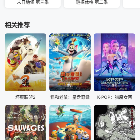
末日地堡 第三季
谜探休格 第二季
相关推荐
正片
正片
正片
坏蛋联盟2
猫和老鼠：星盘奇缘
K-POP：猎魔女团