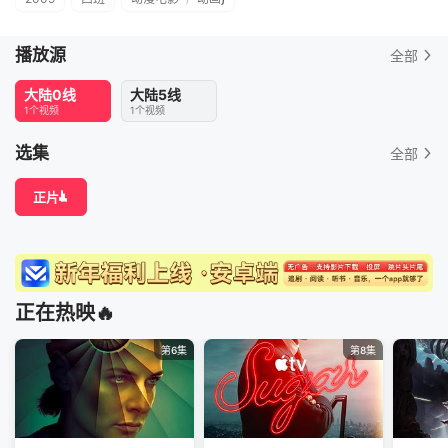
播放源
全部
大陆0线
大陆5线
1个视频
1个视频
选集
全部
正片
正在热映🔥
第6集
第8集