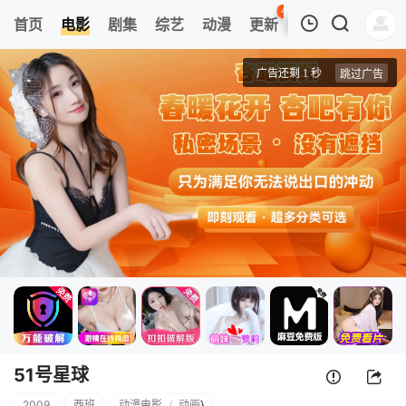
45
首页
电影
剧集
综艺
动漫
更新
热榜
APP
我的观影记录
51号星球
正片
清空
51号星球
2009
西班
动漫电影
/
动画
}