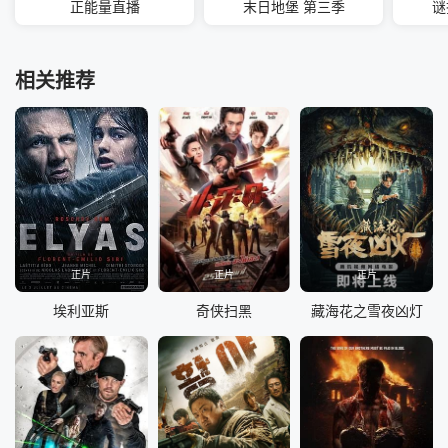
正能量直播
末日地堡 第三季
谜
相关推荐
正片
正片
正片
埃利亚斯
奇侠扫黑
藏海花之雪夜凶灯