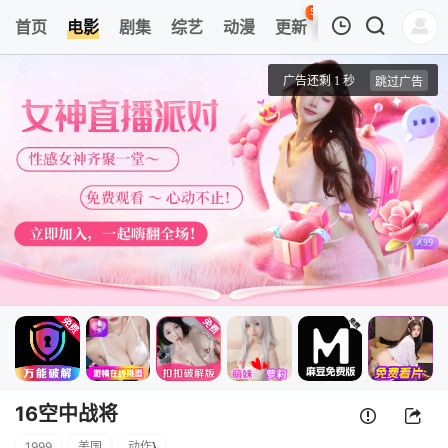
50
首页
电影
剧集
综艺
动漫
更新
热榜
APP
我的观影记录
F16空中战将
正片
清空
16空中战将
1999
美国
动作
}