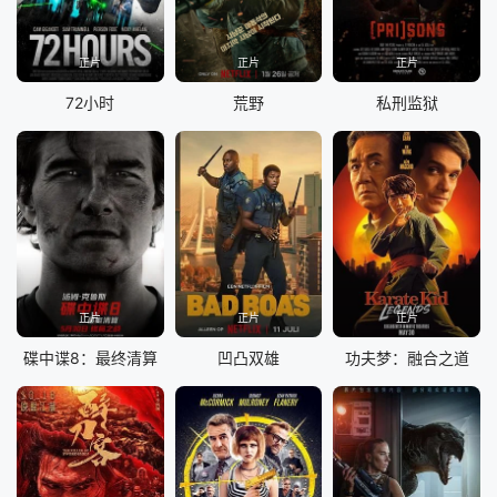
正片
正片
正片
72小时
荒野
私刑监狱
正片
正片
正片
碟中谍8：最终清算
凹凸双雄
功夫梦：融合之道