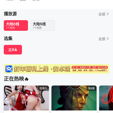
播放源
全部
大陆0线
大陆5线
1个视频
1个视频
选集
全部
正片
正在热映🔥
直播中
第6集