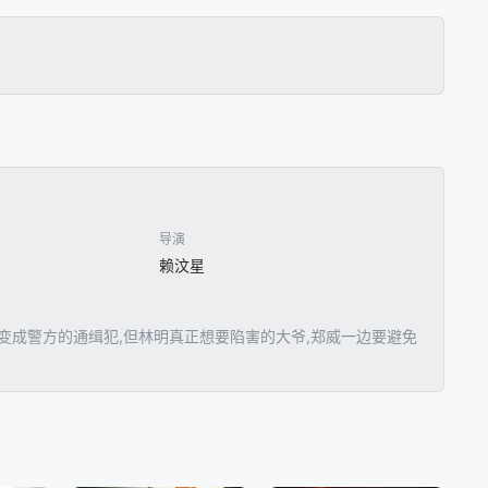
导演
赖汶星
,变成警方的通缉犯,但林明真正想要陷害的大爷,郑威一边要避免