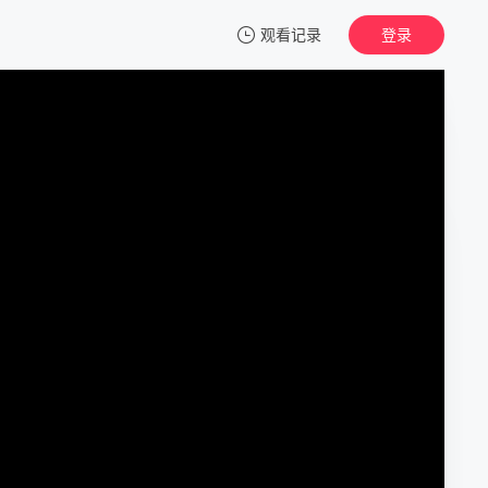
观看记录
登录
我的观影记录
天劫1998
正片
清空