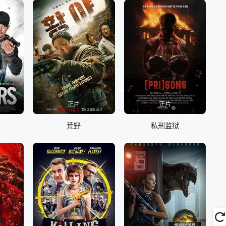
正片
正片
荒野
私刑监狱