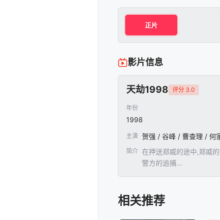
正片
影片信息
天劫1998
评分 3.0
年份
1998
主演
贺强 / 谷峰 / 曹查理 / 
简介
在押送郑威的途中,郑威的
警方的追捕...
相关推荐