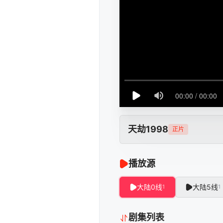
天劫1998
正片
播放源
大陆0线
大陆5线
1
1
剧集列表