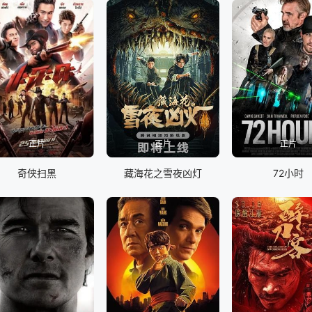
正片
正片
正片
奇侠扫黑
藏海花之雪夜凶灯
72小时