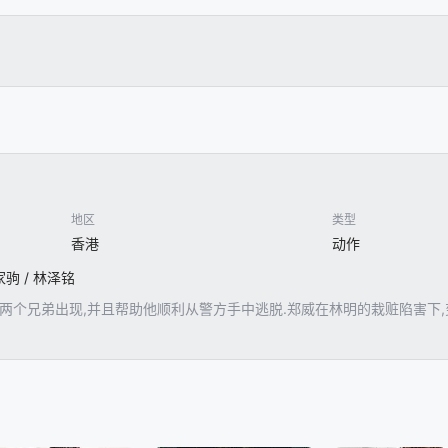
地区
类型
香港
动作
何家驹 / 林泽铭
两个兄弟出现,并且帮助他顺利从警方手中逃脱.郑威在林明的栽赃陷害下