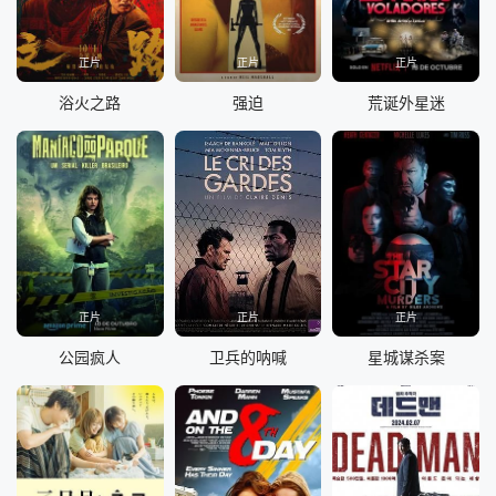
正片
正片
正片
浴火之路
强迫
荒诞外星迷
正片
正片
正片
公园疯人
卫兵的呐喊
星城谋杀案