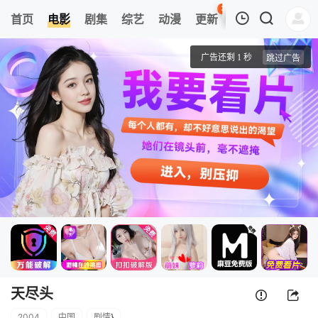
31
首页
电影
剧集
综艺
动漫
更新
热榜
APP
我的观影记录
天尽头
正片
清空
天尽头
2004
中国
剧情
}