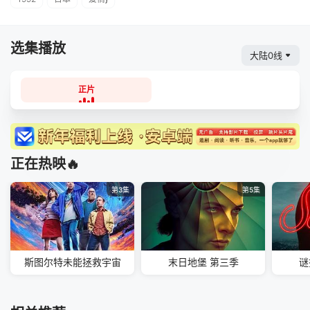
选集播放
大陆0线
正片
正在热映🔥
第3集
第5集
斯图尔特未能拯救宇宙
末日地堡 第三季
谜