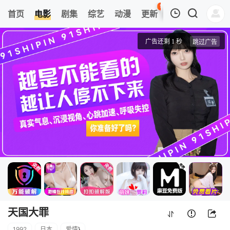
96
首页
电影
剧集
综艺
动漫
更新
热榜
APP
我的观影记录
天国大罪
正片
清空
天国大罪
1992
日本
爱情
}