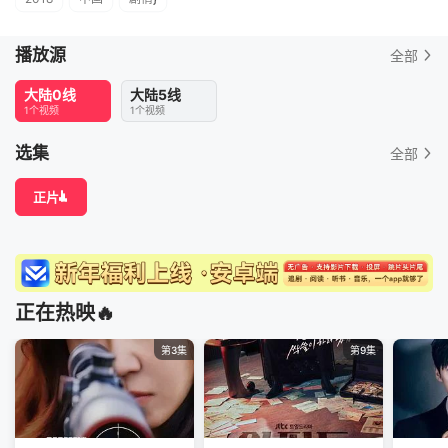
播放源
全部
大陆0线
大陆5线
1个视频
1个视频
选集
全部
正片
正在热映🔥
第3集
第9集