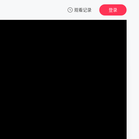
观看记录
登录
我的观影记录
天狼寨（国语版）
正片
清空