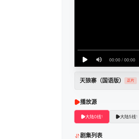
天狼寨（国语版）
正片
播放源
大陆0线
大陆5线
1
1
剧集列表