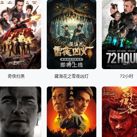
正片
正片
正片
奇侠扫黑
藏海花之雪夜凶灯
72小时