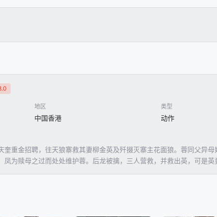
.0
地区
类型
中国香港
动作
庆奎重金招聘，往天狼寨救其妻柳金英及歼掇灭寨主花面狼。蓉同父异母
，凤为赎母之过而处处维护蓉。后龙被擒，三人营救，并救出英，可是英
，并夺回妻子。四人明白错杀好人，惟蓉坚持把狼尸首及英交奎取赏金。
蓉与英亦冰释前嫌。