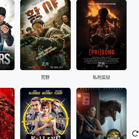
正片
正片
荒野
私刑监狱