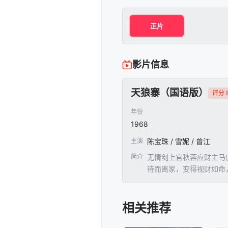
正片
影片信息
天狼寨（国语版）
评分 8
年份
1968
主演
陈宝珠 / 雪妮 / 曾江
简介
无情剑上官秋蓉应财主马
待而离家，变得视财如命
强抢，狼学武后劫富济贫
英把奎刺死，为狼报仇；
相关推荐