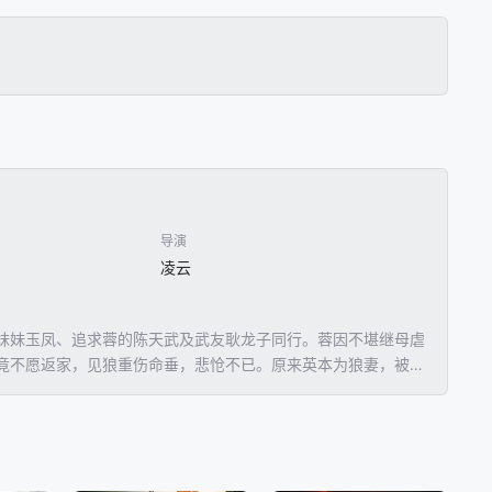
导演
凌云
妹妹玉凤、追求蓉的陈天武及武友耿龙子同行。蓉因不堪继母虐
竟不愿返家，见狼重伤命垂，悲怆不已。原来英本为狼妻，被奎
凤独往救英，蓉被武、龙痛斥，觉悟前非，同往助凤。混乱中，