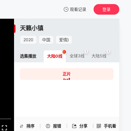
观看记录
登录
我的观影记录
天籁小镇
天籁小镇
正片
2020
中国
爱情
}
清空
1
1
1
全球3线
大陆5线
选集播放
大陆0线
正片
天籁小镇 -正片
手机扫一扫继续看
排序
报错
分享
手机看