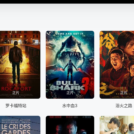
正片
正片
正片
罗卡福特站
水中血3
浴火之路