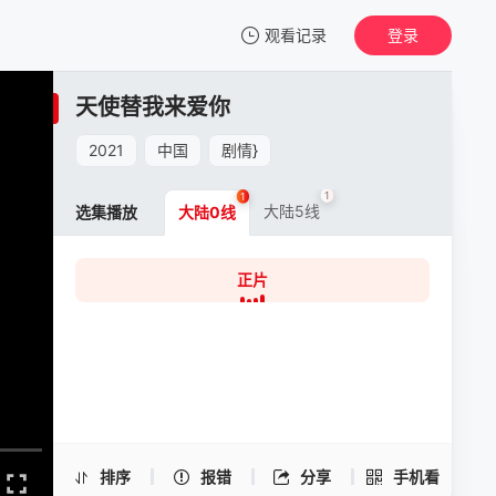
观看记录
登录
我的观影记录
天使替我来爱你
天使替我来爱你
正片
2021
中国
剧情
}
清空
1
1
大陆5线
选集播放
大陆0线
正片
天使替我来爱你 -正片
手机扫一扫继续看
排序
报错
分享
手机看