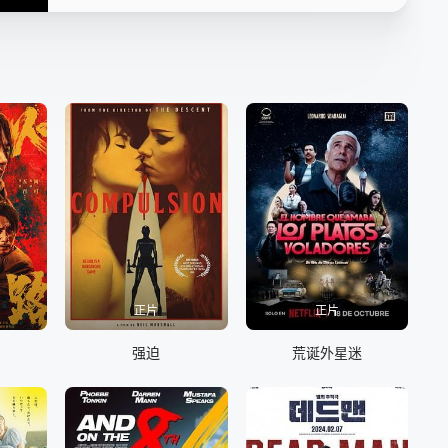
正片
正片
强迫
荒诞外星迷