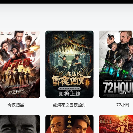
正片
正片
正片
奇侠扫黑
藏海花之雪夜凶灯
72小时