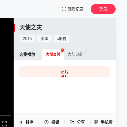
观看记录
登录
我的观影记录
天使之灾
天使之灾
正片
2015
美国
动作
}
清空
1
1
大陆5线
选集播放
大陆0线
正片
天使之灾 -正片
手机扫一扫继续看
排序
报错
分享
手机看