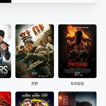
正片
正片
荒野
私刑监狱