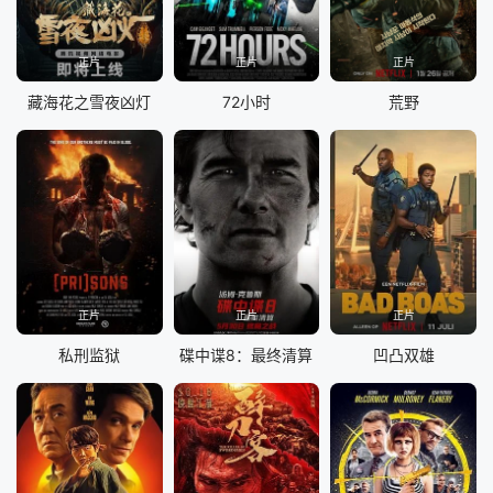
正片
正片
正片
藏海花之雪夜凶灯
72小时
荒野
正片
正片
正片
私刑监狱
碟中谍8：最终清算
凹凸双雄