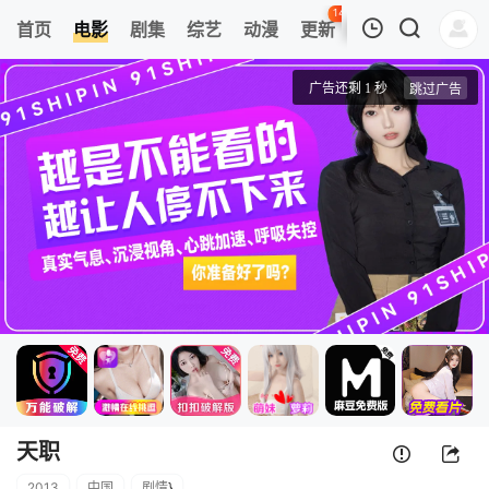
148
首页
电影
剧集
综艺
动漫
更新
热榜
APP
我的观影记录
天职
正片
清空
天职
2013
中国
剧情
}