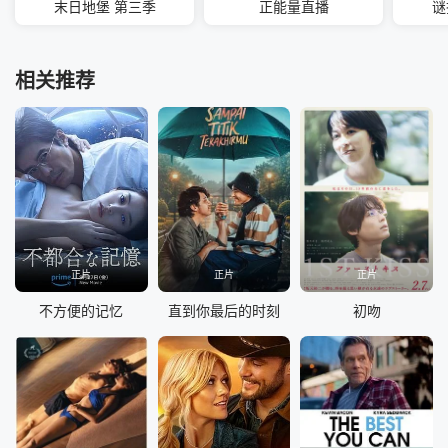
末日地堡 第三季
正能量直播
谜
相关推荐
正片
正片
正片
不方便的记忆
直到你最后的时刻
初吻