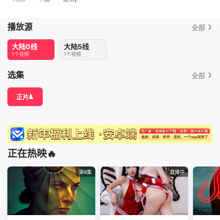
播放源
全部
大陆0线
大陆5线
1个视频
1个视频
选集
全部
正片
正在热映🔥
第6集
直播中