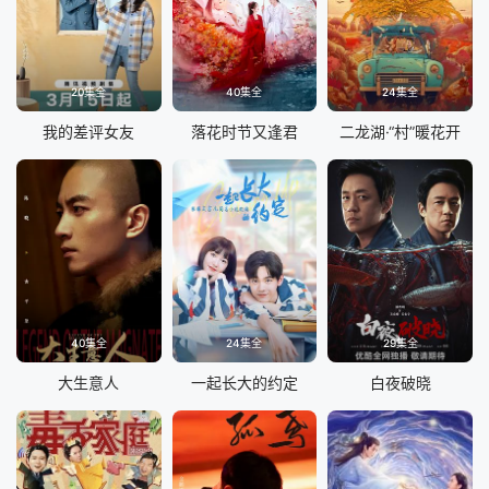
20集全
40集全
24集全
我的差评女友
落花时节又逢君
二龙湖·“村”暖花开
40集全
24集全
29集全
大生意人
一起长大的约定
白夜破晓