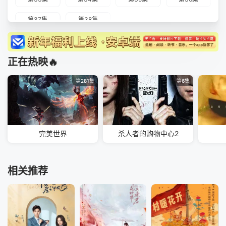
第37集
第38集
正在热映🔥
第281集
第6集
完美世界
杀人者的购物中心2
相关推荐