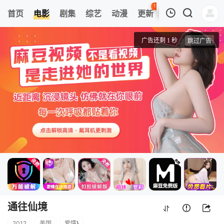
118
首页
电影
剧集
综艺
动漫
更新
热榜
APP
我的观影记录
通往仙境
正片
清空
通往仙境
2012
美国
爱情
}