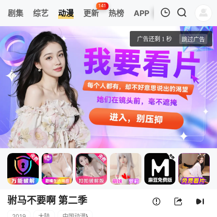
141
剧集
综艺
动漫
更新
热榜
APP
我的观影记录
驸马不要啊 第二季
第01集
清空
驸马不要啊 第二季
2019
大陆
中国动漫
}