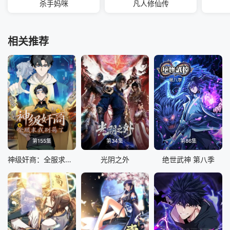
杀手妈咪
凡人修仙传
相关推荐
第155集
第34集
第86集
神级奸商：全服求我别薅了 动态漫画
光阴之外
绝世武神 第八季