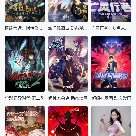
第128集
第105集
第95集
顶级气运，悄悄修练千年 动态漫画
掌门低调点 动态漫画 第三季
亡灵行者！从鱼人地下城开始 动态漫画
第347集
第200集
第80集
全球诡异时代 第二季
超神宠兽店·动态漫画
超级神基因 动态漫画