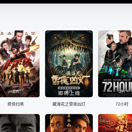
正片
正片
正片
奇侠扫黑
藏海花之雪夜凶灯
72小时