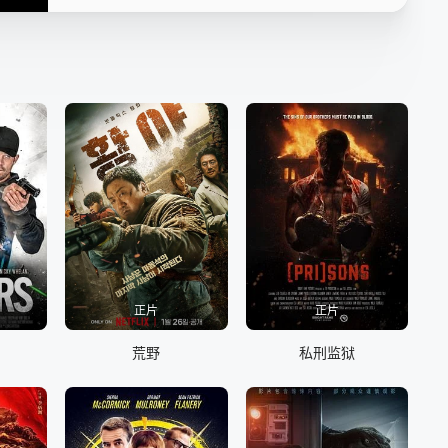
正片
正片
荒野
私刑监狱