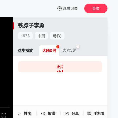
观看记录
登录
我的观影记录
铁脖子李勇
铁脖子李勇
正片
1978
中国
动作
}
清空
1
1
大陆5线
选集播放
大陆0线
正片
铁脖子李勇 -正片
手机扫一扫继续看
排序
报错
分享
手机看