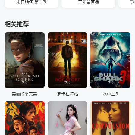
末日地堡 第三季
正能量直播
谜
相关推荐
正片
正片
正片
美丽的不完美
罗卡福特站
水中血3