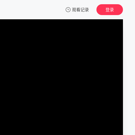
观看记录
登录
我的观影记录
偷窥狂
正片
清空