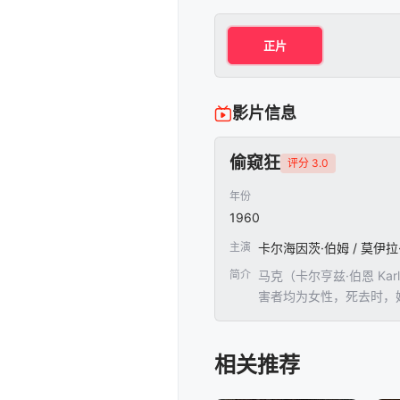
正片
影片信息
偷窥狂
评分 3.0
年份
1960
主演
卡尔海因茨·伯姆 / 莫伊拉·
简介
马克（卡尔亨兹·伯恩 K
害者均为女性，死去时，
家，作为他的实验对象，
相关推荐