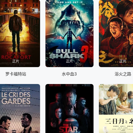
正片
正片
正片
罗卡福特站
水中血3
浴火之路