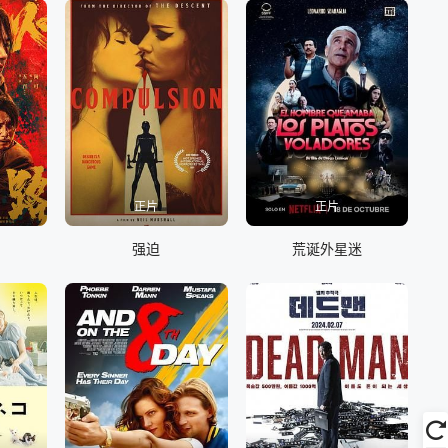
正片
正片
强迫
荒诞外星迷