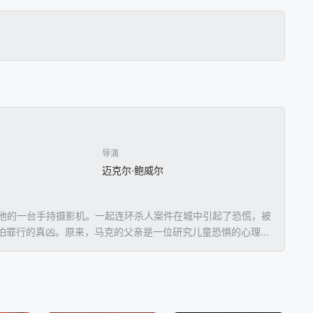
导演
迈克尔·鲍威尔
父亲留给他的一台手持摄影机。一起连环杀人案件在城中引起了恐慌，被
怕罪行的真凶。原来，马克的父亲是一位研究儿童恐惧的心理学
致了他扭曲的性格，也成为了一切惨剧的导火索。