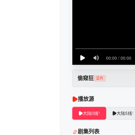
偷窥狂
正片
播放源
大陆0线
大陆5线
1
1
剧集列表