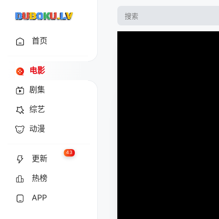
首页
电影
剧集
综艺
动漫
43
更新
热榜
APP