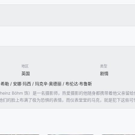
地区
类型
英国
剧情
希勒 / 安娜·玛西 / 玛克辛·奥德丽 / 布伦达·布鲁斯
arlheinz Böhm 饰）是一名摄影师，热爱摄影的他随身都携带着他
她们的脸上布满了极为恐惧的表情，而仪表堂堂的马克，就是犯下这些可
从小马克就被各种各样突如其来的惊吓所包围，这样长久的恐惧和压抑导