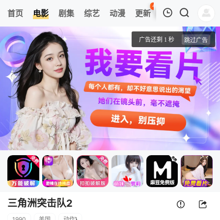
45
首页
电影
剧集
综艺
动漫
更新
热榜
APP
我的观影记录
三角洲突击队2
正片
清空
三角洲突击队2
1990
美国
动作
}