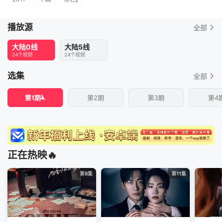
播放源
全部
大陆0线
大陆5线
24个视频
24个视频
选集
全部
第1期
第2期
第3期
第4
正在热映🔥
第9集
第11集