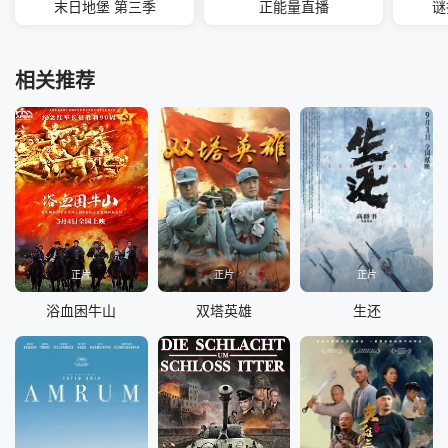
末日地堡 第三季
正能量直播
谜
相关推荐
正片
正片
正片
浴血困牛山
双塔英雄
生还