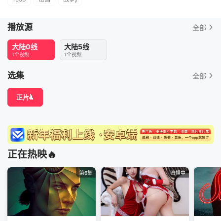
播放源
全部
大陆0线
大陆5线
1个视频
1个视频
选集
全部
正片
正在热映🔥
第6集
直播中