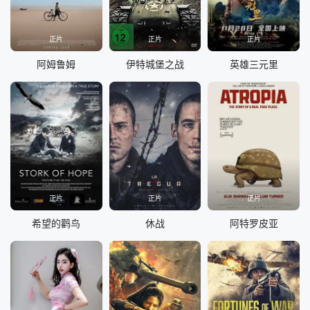
正片
正片
正片
阿姆鲁姆
伊特城堡之战
英雄三元里
正片
正片
正片
希望的鹳鸟
休战
阿特罗皮亚