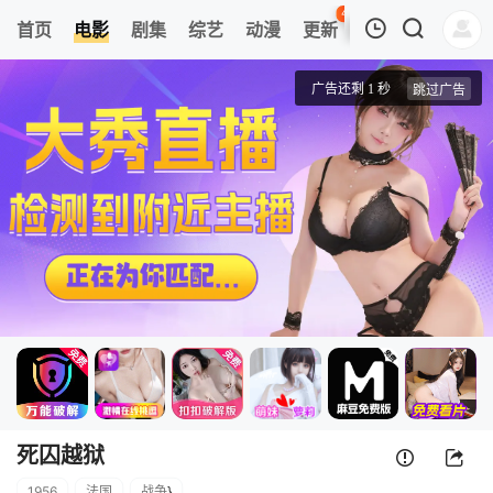
45
首页
电影
剧集
综艺
动漫
更新
热榜
APP
我的观影记录
死囚越狱
正片
清空
死囚越狱
1956
法国
战争
}