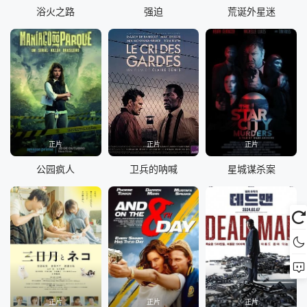
浴火之路
强迫
荒诞外星迷
正片
正片
正片
公园疯人
卫兵的呐喊
星城谋杀案
正片
正片
正片