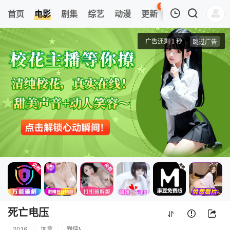
96
首页
电影
剧集
综艺
动漫
更新
热榜
APP
我的观影记录
死亡电压
正片
清空
死亡电压
2016
加拿
剧情
}