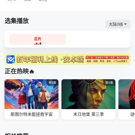
选集播放
大陆0线
正片
正在热映🔥
第3集
第5集
斯图尔特未能拯救宇宙
末日地堡 第三季
谜