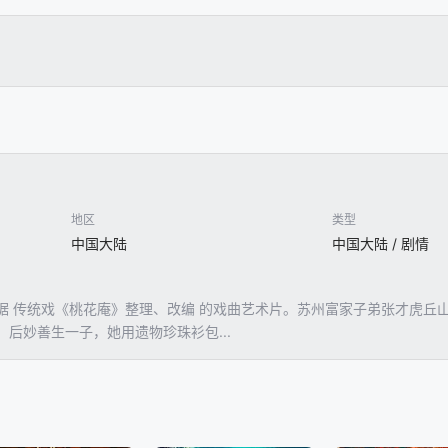
地区
类型
中国大陆
中国大陆 / 剧情
据 传统戏《桃花庵》整理、改编 的戏曲艺术片。苏州富家子弟张才虎丘
后妙善生一子，她用遗物珍珠衫包...