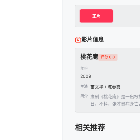
正片
影片信息
桃花庵
评分 0.0
年份
2009
主演
苗文华 / 陈春霞
简介
豫剧《桃花庵》是一出根
日，不料，张才暴病身亡，
相关推荐