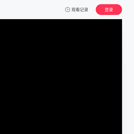
观看记录
登录
我的观影记录
桃花庵
正片
清空