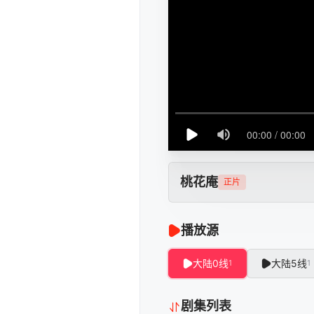
桃花庵
正片
播放源
大陆0线
大陆5线
1
1
剧集列表