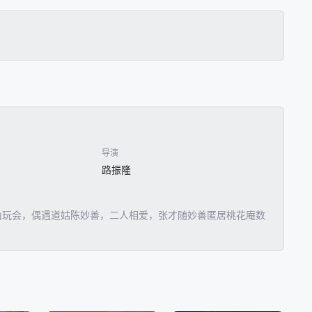
导演
路振隆
山玩会，偶遇道姑陈妙善，二人相爱，张才随妙善匿居桃花庵数