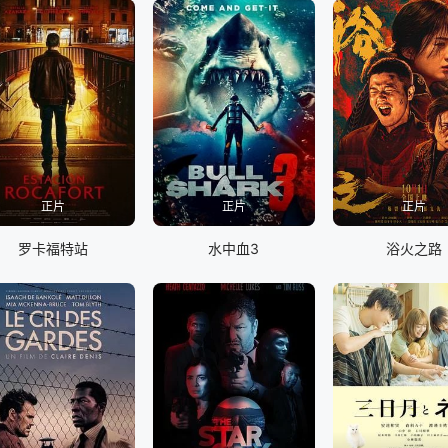
正片
正片
正片
罗卡福特站
水中血3
浴火之路