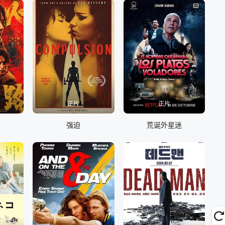
正片
正片
强迫
荒诞外星迷