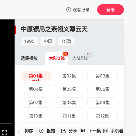
观看记录
登录
我的观影记录
中原镖局之燕翎义薄云天
中原镖局之燕翎义薄云天
第01集
1995
中国
台湾
}
清空
30
30
大陆5线
选集播放
大陆0线
第01集
第02集
第03集
中原镖局之燕翎义薄云天 -第01集
手机扫一扫继续看
第04集
第05集
第06集
第07集
第08集
第09集
第10集
第11集
第12集
第13集
第14集
第15集
排序
报错
分享
下一集
手机看