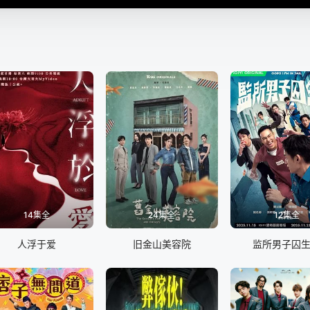
14集全
24集全
12集全
人浮于爱
旧金山美容院
监所男子囚