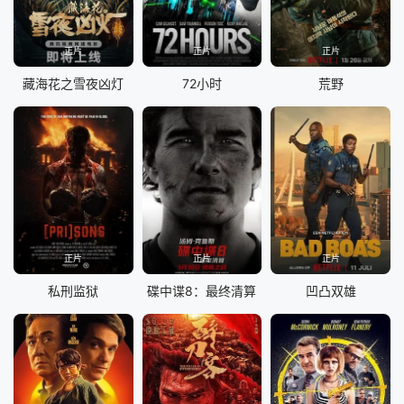
正片
正片
正片
藏海花之雪夜凶灯
72小时
荒野
正片
正片
正片
私刑监狱
碟中谍8：最终清算
凹凸双雄