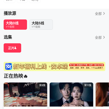
播放源
全部
大陆0线
大陆5线
1个视频
1个视频
选集
全部
正片
正在热映🔥
第9集
第11集