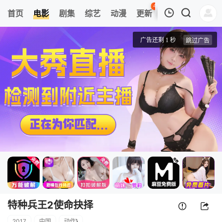
44
首页
电影
剧集
综艺
动漫
更新
热榜
APP
我的观影记录
特种兵王2使命抉择
正片
清空
特种兵王2使命抉择
2017
中国
动作
}