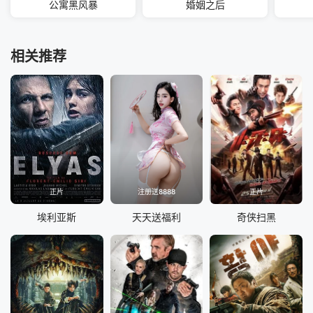
公寓黑风暴
婚姻之后
相关推荐
正片
注册送8888
正片
埃利亚斯
天天送福利
奇侠扫黑