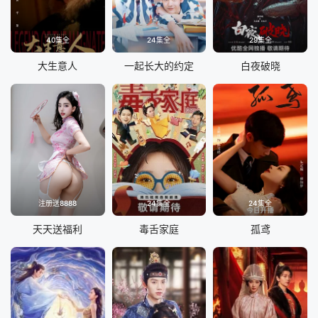
40集全
24集全
29集全
大生意人
一起长大的约定
白夜破晓
注册送8888
24集全
24集全
天天送福利
毒舌家庭
孤鸢