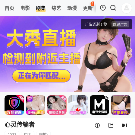
139
首页
电影
剧集
综艺
动漫
更新
热榜
APP
我的观影记录
心灵传输者
第1集
清空
心灵传输者
2022
中国
内地
}