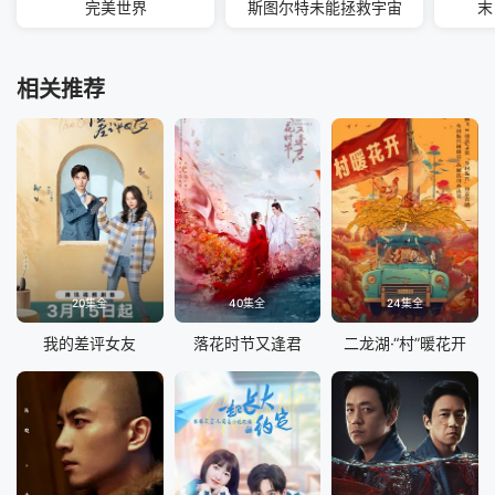
完美世界
斯图尔特未能拯救宇宙
末
相关推荐
20集全
40集全
24集全
我的差评女友
落花时节又逢君
二龙湖·“村”暖花开