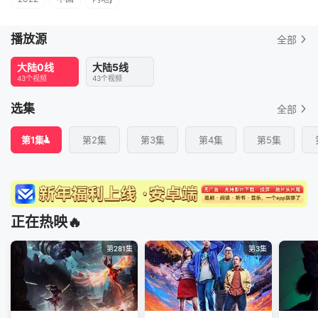
播放源
全部
大陆0线
大陆5线
43个视频
43个视频
选集
全部
第1集
第2集
第3集
第4集
第5集
正在热映🔥
第281集
第3集