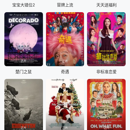
宝宝大错位2
冒牌上流
天天送福利
正片
正片
正片
楚门之鼠
奇遇
非标准恋爱
正片
正片
正片