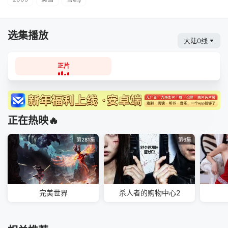
选集播放
大陆0线
正片
正在热映🔥
第281集
第6集
完美世界
杀人者的购物中心2