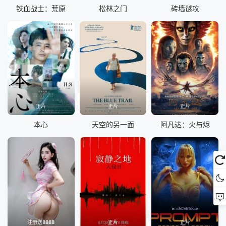
铁血战士：荒原
松林之门
砖墙谜攻
正片
正片
正片
本心
天空的另一面
阿凡达：火与烬
注册送8888
正片
正片