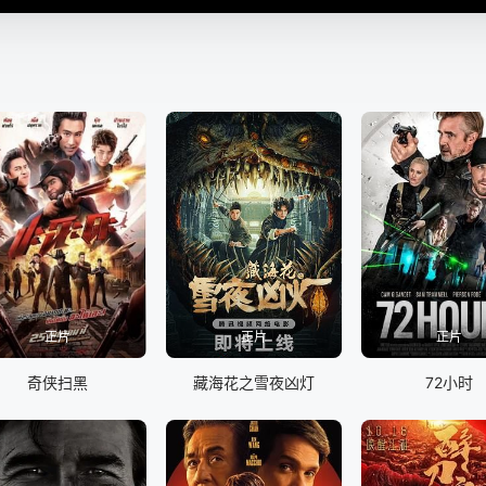
正片
正片
正片
奇侠扫黑
藏海花之雪夜凶灯
72小时