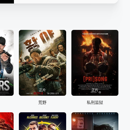
正片
正片
荒野
私刑监狱