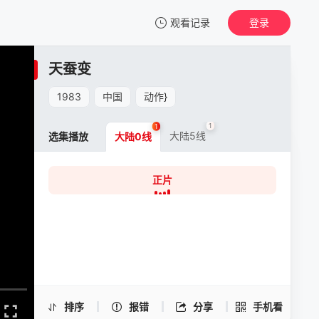
观看记录
登录
我的观影记录
天蚕变
天蚕变
正片
1983
中国
动作
}
清空
1
1
大陆5线
选集播放
大陆0线
正片
天蚕变 -正片
手机扫一扫继续看
排序
报错
分享
手机看