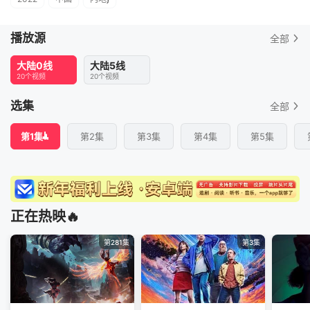
播放源
全部
大陆0线
大陆5线
20个视频
20个视频
选集
全部
第1集
第2集
第3集
第4集
第5集
正在热映🔥
第281集
第3集