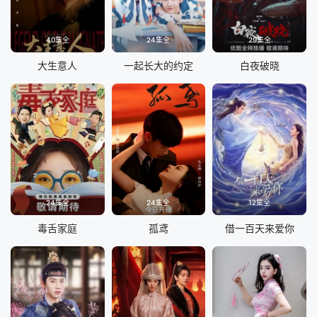
40集全
24集全
29集全
大生意人
一起长大的约定
白夜破晓
24集全
24集全
12集全
毒舌家庭
孤鸢
借一百天来爱你