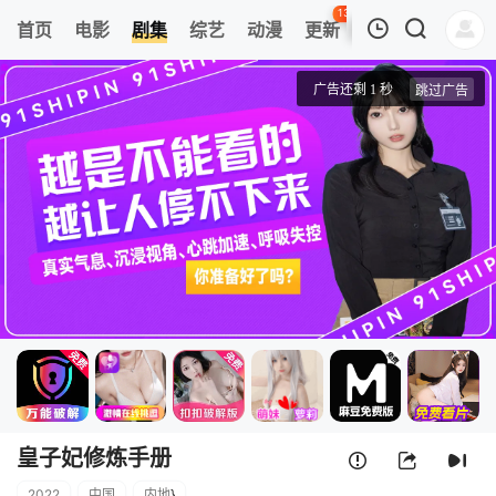
138
首页
电影
剧集
综艺
动漫
更新
热榜
APP
我的观影记录
皇子妃修炼手册
第1集
清空
皇子妃修炼手册
2022
中国
内地
}