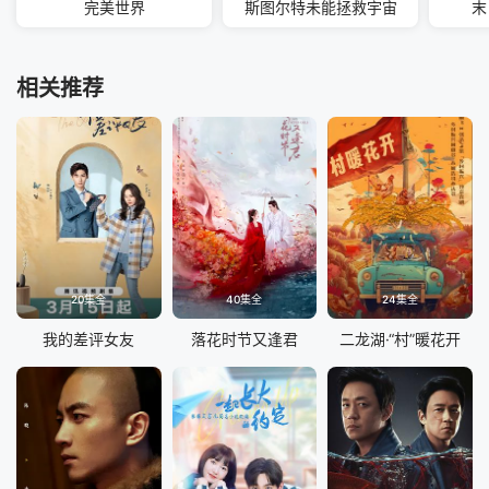
完美世界
斯图尔特未能拯救宇宙
末
相关推荐
20集全
40集全
24集全
我的差评女友
落花时节又逢君
二龙湖·“村”暖花开